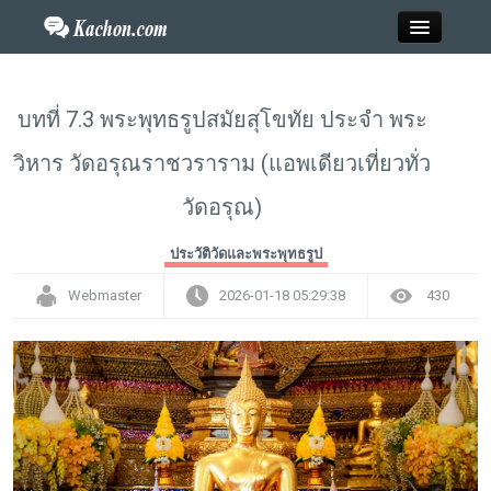
Close
บทที่ 7.3 พระพุทธรูปสมัยสุโขทัย ประจำ พระ
วิหาร วัดอรุณราชวราราม (แอพเดียวเที่ยวทั่ว
Home
วัดอรุณ)
ข่าว
ประวัติวัดและพระพุทธรูป
กะฉ่อนพระเครื่อง
Webmaster
2026-01-18 05:29:38
430
วาไรตี้
ไลฟ์สไตล์
สังคมออนไลน์