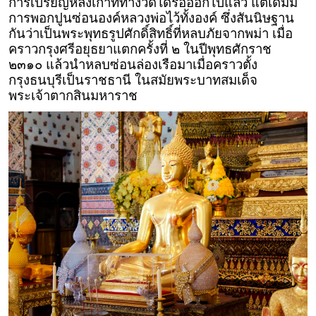
การเปรียญหลังเก่าที่ทางวัดได้รื้อออกไปแล้ว แต่เดิมมี
การพอกปูนซ่อนองค์หลวงพ่อไว้ทั้งองค์ ซึ่งสันนิษฐาน
กันว่าเป็นพระพุทธรูปศักดิ์สิทธิ์ที่หลบภัยจากพม่า เมื่อ
คราวกรุงศรีอยุธยาแตกครั้งที่ ๒ ในปีพุทธศักราช
๒๓๑๐ แล้วนำหลบซ่อนล่องเรือมาเมื่อคราวตั้ง
กรุงธนบุรีเป็นราชธานี ในสมัยพระบาทสมเด็จ
พระเจ้าตากสินมหาราช