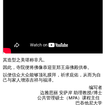
其造型之美堪称非凡。
因此，寺院便将佛像恭迎至郑王庙佛殿供奉。
以便信众大众能够顶礼膜拜，祈求庇佑，从而为自
己与家人增添吉祥与福泽。
编写者
边雅思丽 安萨岸 助理教授/博士
公共管理硕士（MPA）课程主任
巴吞他尼大学