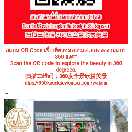
สแกน QR Code เพื่อเที่ยวชมความสวยสดงดงามแบบ
360 องศา
Scan the QR code to explore the beauty in 360
degrees.
扫描二维码，360度全景欣赏美景
https://360.kaenkaewontour.com/watarun
.....