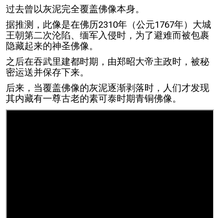
过去曾以灰泥完全覆盖佛像本身。
据推测，此像是在佛历2310年（公元1767年）大城
王朝第二次沦陷、缅军入侵时，为了避难而被包裹
隐藏起来的神圣佛像。
之后在吞武里建都时期，由郑昭大帝主政时，被秘
密运送并保存下来。
后来，当覆盖佛像的灰泥逐渐剥落时，人们才发现
其内藏有一尊古老的素可泰时期青铜佛像。