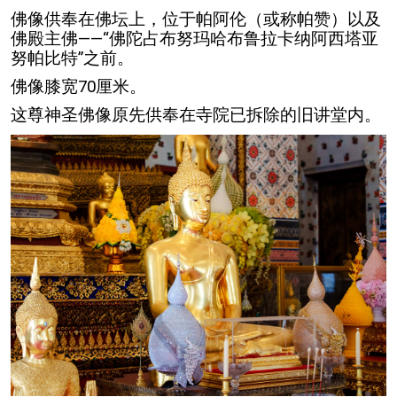
佛像供奉在佛坛上，位于帕阿伦（或称帕赞）以及
佛殿主佛——“佛陀占布努玛哈布鲁拉卡纳阿西塔亚
努帕比特”之前。
佛像膝宽70厘米。
这尊神圣佛像原先供奉在寺院已拆除的旧讲堂内。