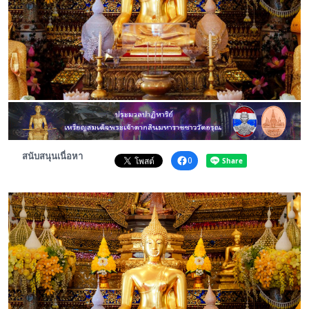
พระดอทกะฉ่อน
กะฉ่อนช้อปปิ้ง
ติดต่อ
สนับสนุนเนื่อหา
0