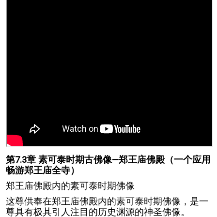
第7.3章 素可泰时期古佛像—郑王庙佛殿（一个应用
畅游郑王庙全寺）
郑王庙佛殿内的素可泰时期佛像
这尊供奉在郑王庙佛殿内的素可泰时期佛像，是一
尊具有极其引人注目的历史渊源的神圣佛像。