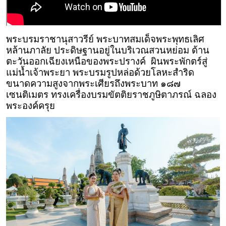
พระบรมราชานุสาวรีย์ พระบาทสมเด็จพระพุทธเลิศ
หล้านภาลัย ประดิษฐานอยู่ในบริเวณสวนหย่อม ด้าน
ตะวันออกเฉียงเหนือของพระปรางค์ ผินพระพักตร์สู่
แม่น้ำเจ้าพระยา พระบรมรูปหล่อด้วยโลหะสำริด
ขนาดความสูงจากพระเศียรถึงพระบาท ๑๘๗
เซนติเมตร ทรงเครื่องบรมขัตติยราชภูษิตาภรณ์ ฉลอง
พระองค์ครุย