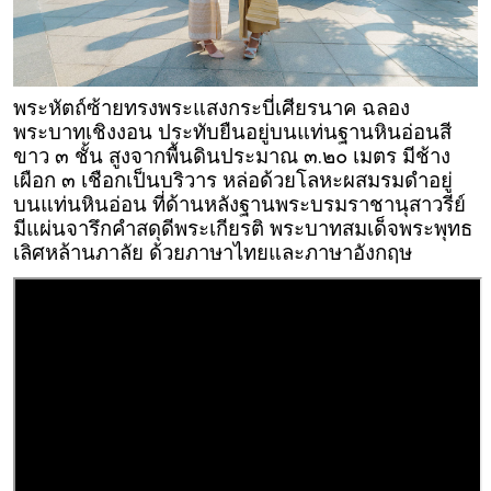
พระหัตถ์ซ้ายทรงพระแสงกระบี่เศียรนาค ฉลอง
พระบาทเชิงงอน ประทับยืนอยู่บนแท่นฐานหินอ่อนสี
ขาว ๓ ชั้น สูงจากพื้นดินประมาณ ๓.๒๐ เมตร มีช้าง
เผือก ๓ เชือกเป็นบริวาร หล่อด้วยโลหะผสมรมดำอยู่
บนแท่นหินอ่อน ที่ด้านหลังฐานพระบรมราชานุสาวรีย์
มีแผ่นจารึกคำสดุดีพระเกียรติ พระบาทสมเด็จพระพุทธ
เลิศหล้านภาลัย ด้วยภาษาไทยและภาษาอังกฤษ