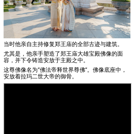
当时他亲自主持修复郑王庙的全部古迹与建筑。
尤其是，他亲手塑造了郑王庙大雄宝殿佛像的面
容，并下令铸造安放于主殿之中。
这尊佛像名为“佛法帝释世界尊佛”。佛像底座中，
安放着拉玛二世大帝的御骨。