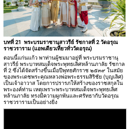
บทที่ 21 พระบรมราชานุสาวรีย์ รัชกาลที่ 2 วัดอรุณ
ราชวราราม (แอพเดียวเที่ยวทั่ววัดอรุณ)
ตอนนี้แก่นแก้ว พาท่านผู้ชมมาอยู่ที่ พระบรมราชานุ
สาวรีย์ พระบาทสมเด็จพระพุทธเลิศหล้านภาลัย รัชกาล
ที่ 2 ซึ่งได้จัดสร้างขึ้นเมื่อปีพุทธศักราช ๒๕๓๙ ในสมัย
ของพระเดชพระคุณหลวงพ่อพระธรรมสิริชัย (บุญเลิศ)
เป็นเจ้าอาวาส โดยการปรารภให้สร้างของราชสกุลใน
พระองค์ท่าน เหตุเพราะพระบาทสมเด็จพระพุทธเลิศ
หล้านภาลัย ทรงมีความผูกพันและศรัทธากับวัดอรุณ
ราชวรารามเป็นอย่างยิ่ง