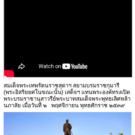
สมเด็จพระเทพรัตนราชสุดาฯ สยามบรมราชกุมารี
(พระอิสริยยศในขณะนั้น) เสด็จฯ แทนพระองค์ทรงเปิด
พระบรมราชานุสาวรีย์พระบาทสมเด็จพระพุทธเลิศหล้า
นภาลัย เมื่อวันที่ ๒ พฤศจิกายน พุทธศักราช ๒๕๓๙