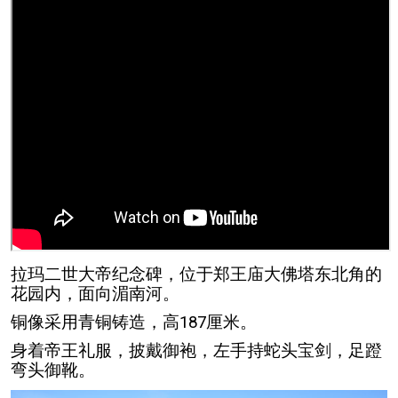
拉玛二世大帝纪念碑，位于郑王庙大佛塔东北角的
花园内，面向湄南河。
铜像采用青铜铸造，高187厘米。
身着帝王礼服，披戴御袍，左手持蛇头宝剑，足蹬
弯头御靴。