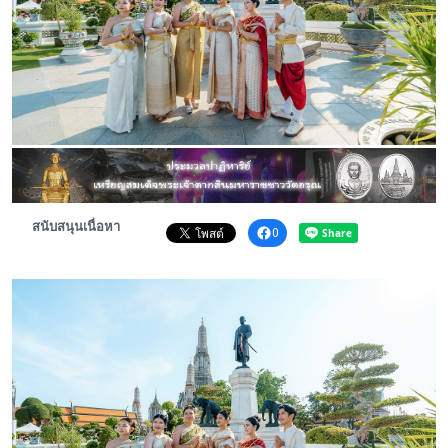
พระดอทกะฉ่อน
กะฉ่อนช้อปปิ้ง
ติดต่อ
สนับสนุนเนื่อหา
0