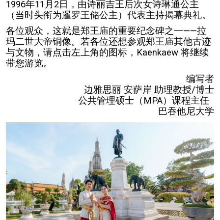
1996年11月2日，由诗丽吉王后次女诗琳通公主
（当时头衔为暹罗王储公主）代表主持揭幕典礼。
各位观众，这就是郑王庙的重要纪念碑之一——拉
玛二世大帝铜像。若各位还想参观郑王庙其他古迹
与文物，请点击左上角的图标，Kaenkaew 将继续
带您游览。
编写者
边雅思丽 安萨岸 助理教授/博士
公共管理硕士（MPA）课程主任
巴吞他尼大学