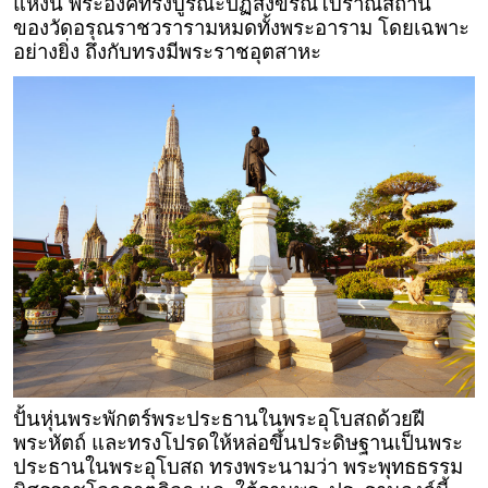
แห่งนี้ พระองค์ทรงบูรณะปฏิสังขรณ์โบราณสถาน
ของวัดอรุณราชวรารามหมดทั้งพระอาราม โดยเฉพาะ
อย่างยิ่ง ถึงกับทรงมีพระราชอุตสาหะ
ปั้นหุ่นพระพักตร์พระประธานในพระอุโบสถด้วยฝี
พระหัตถ์
และทรงโปรดให้หล่อขึ้นประดิษฐานเป็นพระ
ประธานในพระอุโบสถ ทรงพระนามว่า พระพุทธธรรม