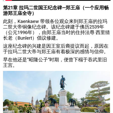
第21章 拉玛二世国王纪念碑—郑王庙（一个应用畅
游郑王庙全寺）
此刻，Kaenkaew 带领各位观众来到郑王庙的拉玛
二世大帝铜像纪念碑。该纪念碑建于佛历2539年
（公元1996年），由郑王庙当时的住持法尊·西里猜
长老（Bunlert）倡议修建。
这座纪念碑的兴建是因王室后裔提议而起，原因在
于拉玛二世大帝与郑王庙有着极深的感情与信仰。
早在他还是“昭隆公子”时期，便曾下榻于吞武里旧
王宫。