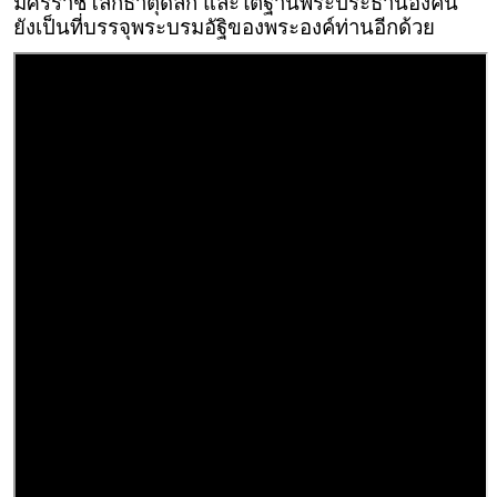
มิศรราชโลกธาตุดิลก และใต้ฐานพระประธานองค์นี้
ยังเป็นที่บรรจุพระบรมอัฐิของพระองค์ท่านอีกด้วย