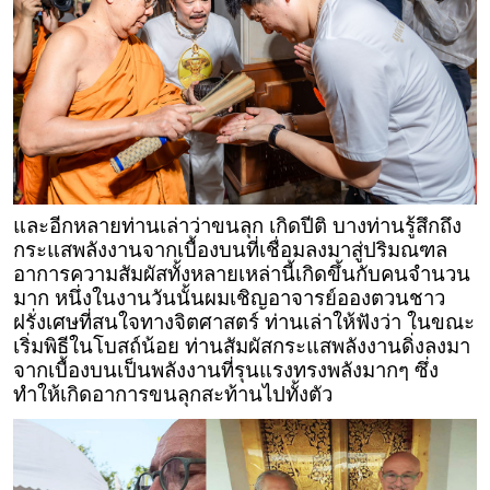
และอีกหลายท่านเล่าว่าขนลุก เกิดปีติ บางท่านรู้สึกถึง
กระแสพลังงานจากเบื้องบนที่เชื่อมลงมาสู่ปริมณฑล
อาการความสัมผัสทั้งหลายเหล่านี้เกิดขึ้นกับคนจำนวน
มาก หนึ่งในงานวันนั้นผมเชิญอาจารย์อองตวนชาว
ฝรั่งเศษที่สนใจทางจิตศาสตร์ ท่านเล่าให้ฟังว่า ในขณะ
เริ่มพิธีในโบสถ์น้อย ท่านสัมผัสกระแสพลังงานดิ่งลงมา
จากเบื้องบนเป็นพลังงานที่รุนแรงทรงพลังมากๆ ซึ่ง
ทำให้เกิดอาการขนลุกสะท้านไปทั้งตัว