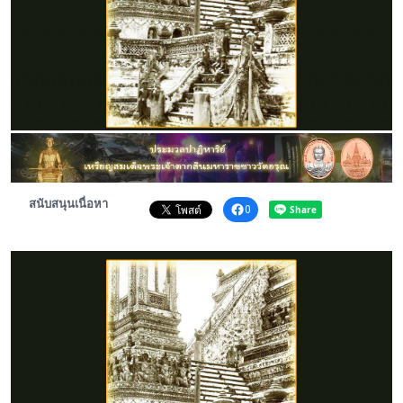
พระดอทกะฉ่อน
กะฉ่อนช้อปปิ้ง
ติดต่อ
สนับสนุนเนื่อหา
0