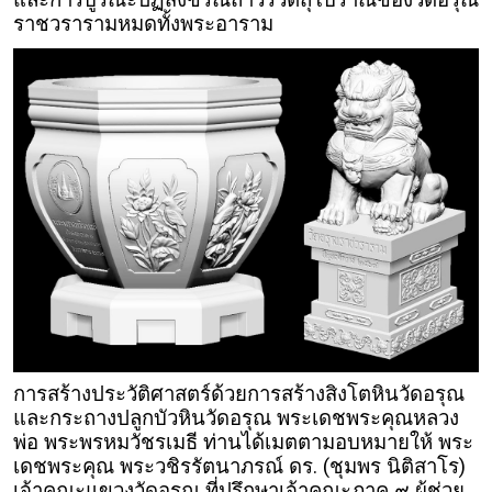
ราชวรารามหมดทั้งพระอาราม
การสร้างประวัติศาสตร์ด้วยการสร้างสิงโตหินวัดอรุณ
และกระถางปลูกบัวหินวัดอรุณ พระเดชพระคุณหลวง
พ่อ พระพรหมวัชรเมธี ท่านได้เมตตามอบหมายให้ พระ
เดชพระคุณ พระวชิรรัตนาภรณ์ ดร. (ชุมพร นิติสาโร)
เจ้าคณะแขวงวัดอรุณ ที่ปรึกษาเจ้าคณะภาค ๙ ผู้ช่วย