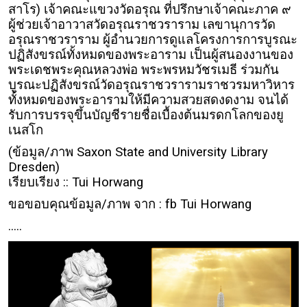
สาโร) เจ้าคณะแขวงวัดอรุณ ที่ปรึกษาเจ้าคณะภาค ๙
ผู้ช่วยเจ้าอาวาสวัดอรุณราชวราราม เลขานุการวัด
อรุณราชวราราม ผู้อำนวยการดูแลโครงการการบูรณะ
ปฏิสังขรณ์ทั้งหมดของพระอาราม เป็นผู้สนองงานของ
พระเดชพระคุณหลวงพ่อ พระพรหมวัชรเมธี ร่วมกัน
บูรณะปฏิสังขรณ์วัดอรุณราชวรารามราชวรมหาวิหาร
ทั้งหมดของพระอารามให้มีความสวยสดงดงาม จนได้
รับการบรรจุขึ้นบัญชีรายชื่อเบื้องต้นมรดกโลกของยู
เนสโก
(ข้อมูล/ภาพ Saxon State and University Library
Dresden)
เรียบเรียง :: Tui Horwang
ขอขอบคุณข้อมูล/ภาพ จาก : fb Tui Horwang
.....