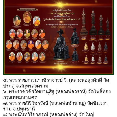
๕. พระราชภาวนาวชิราจารย์ วิ. (หลวงพ่อสุรศักดิ์ วัด
ประดู่ จ.สมุทรสงคราม
๖. พระราชวชิรวิทยานุสิฐ (หลวงพ่อวราห์) วัดโพธิ์ทอง
กรุงเทพมหานคร
๗. พระราชสิริวัชรรังษี (หลวงพ่อชำนาญ) วัดชินวรา
ราม จ.ปทุมธานี
๘. พระนันทวิริยาภรณ์ (หลวงพ่ออ่าง) วัดใหญ่