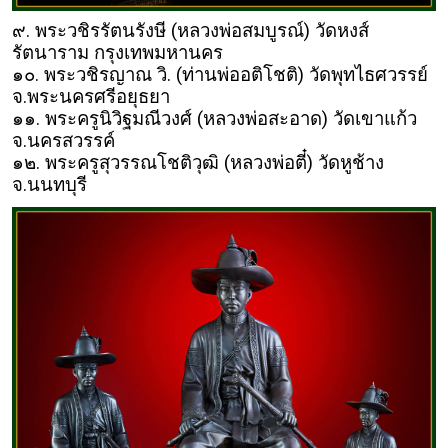
๙. พระวชิรรัตนรังษี (หลวงพ่อสมบูรณ์) วัดหงส์
รัตนาราม กรุงเทพมหานคร
๑๐. พระวชิรญาณ วิ. (ท่านพ่ออติโชติ) วัดพุทไธศวรรย์
จ.พระนครศรีอยุธยา
๑๑. พระครูนิวิฐมณีวงศ์ (หลวงพ่อสะอาด) วัดเขาแก้ว
จ.นครสวรรค์
๑๒. พระครูสุวรรณโชติวุฒิ (หลวงพ่อตี๋) วัดหูช้าง
จ.นนทบุรี