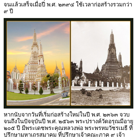
จนแล้วเสร็จเมื่อปี พ.ศ. ๒๓๙๔ ใช้เวลาก่อสร้างรวมกว่า
๙ ปี
หากนับจากวันที่เริ่มก่อสร้างใหม่ในปี พ.ศ. ๒๓๖๓ จวบ
จนถึงในปัจจุบันปี พ.ศ. ๒๕๖๓ พระปรางค์วัดอรุณมีอายุ
๒๐๕ ปี มีพระเดชพระคุณหลวงพ่อ พระพรหมวัชรเมธี ที่
ปรึกษามหาเถรสมาคม ที่ปรึกษาเจ้าคณะภาค ๙ เจ้า