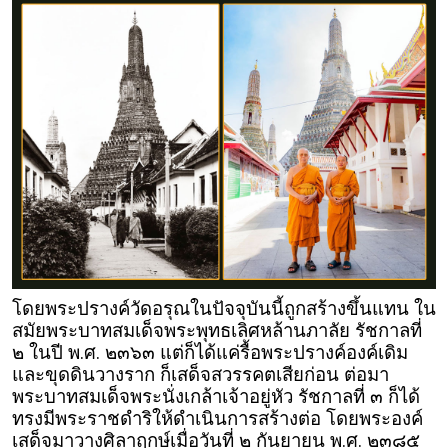
โดยพระปรางค์วัดอรุณในปัจจุบันนี้ถูกสร้างขึ้นแทน ใน
สมัยพระบาทสมเด็จพระพุทธเลิศหล้านภาลัย รัชกาลที่
๒ ในปี พ.ศ. ๒๓๖๓ แต่ก็ได้แค่รื้อพระปรางค์องค์เดิม
และขุดดินวางราก ก็เสด็จสวรรคตเสียก่อน ต่อมา
พระบาทสมเด็จพระนั่งเกล้าเจ้าอยู่หัว รัชกาลที่ ๓ ก็ได้
ทรงมีพระราชดำริให้ดำเนินการสร้างต่อ โดยพระองค์
เสด็จมาวางศิลาฤกษ์เมื่อวันที่ ๒ กันยายน พ.ศ. ๒๓๘๕