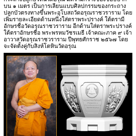
บน ๑ เมตร เป็นการเลียนแบบศิลปกรรมของกระถาง
ปลูกบัวตรงทางขึ้นพระอุโบสถวัดอรุณราชวราราม โดย
เพิ่มรายละเอียดด้านหนึ่งใส่ตราพระปรางค์ ใต้ตรามี
อักษรชื่อวัดอรุณราชวราราม อีกด้านใส่ตราพระปรางค์
ใต้ตราอักษรชื่อ พระพรหมวัชรเมธี เจ้าคณะภาค ๙ เจ้า
อาวาสวัดอรุณราชวราราม ปีพุทธศักราช ๒๕๖๗ โดย
จะจัดตั้งคู่กับสิงห์โตหินวัดอรุณ