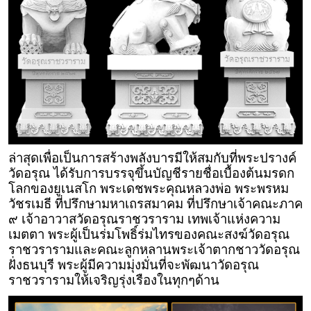
ล่าสุดเพื่อเป็นการสร้างพลังบารมีให้สมกับที่พระปรางค์
วัดอรุณ ได้รับการบรรจุขึ้นบัญชีรายชื่อเบื้องต้นมรดก
โลกของยูเนสโก พระเดชพระคุณหลวงพ่อ พระพรหม
วัชรเมธี ที่ปรึกษามหาเถรสมาคม ที่ปรึกษาเจ้าคณะภาค
๙ เจ้าอาวาสวัดอรุณราชวราราม เทพเจ้าแห่งความ
เมตตา พระผู้เป็นร่มโพธิ์ร่มไทรของคณะสงฆ์วัดอรุณ
ราชวรารามและคณะลูกหลานพระเจ้าตากชาววัดอรุณ
ฝั่งธนบุรี พระผู้มีความมุ่งมั่นที่จะพัฒนาวัดอรุณ
ราชวรารามให้เจริญรุ่งเรืองในทุกๆด้าน