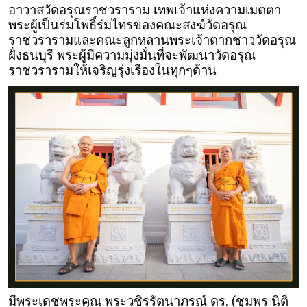
อาวาสวัดอรุณราชวราราม เทพเจ้าแห่งความเมตตา
พระผู้เป็นร่มโพธิ์ร่มไทรของคณะสงฆ์วัดอรุณ
ราชวรารามและคณะลูกหลานพระเจ้าตากชาววัดอรุณ
ฝั่งธนบุรี พระผู้มีความมุ่งมั่นที่จะพัฒนาวัดอรุณ
ราชวรารามให้เจริญรุ่งเรืองในทุกๆด้าน
มีพระเดชพระคุณ พระวชิรรัตนาภรณ์ ดร. (ชุมพร นิติ