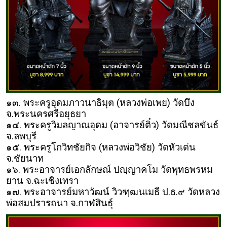
๑๓. พระครูอุดมภาวนาธิมุต (หลวงพ่อเพย) วัดบึง
จ.พระนครศรีอยุธยา
๑๔. พระครูวิมลญาณอุดม (อาจารย์ติ๋ว) วัดมณีชลขันธ์
จ.ลพบุรี
๑๕. พระครูโกวิทชัยกิจ (หลวงพ่อวิชัย) วัดหัวเด่น
จ.ชัยนาท
๑๖. พระอาจารย์เอกลักษณ์ ปญฺญาคโม วัดพุทธพรหม
ยาน จ.ฉะเชิงเทรา
๑๗. พระอาจารย์มหาวัฒน์ วิวฑฺฒนเมธี ป.ธ.๙ วัดหลวง
พ่อสมปรารถนา จ.กาฬสินธุ์