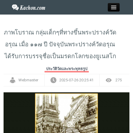
Close
ภาพโบราณ กลุ่มเด็กๆที่ทางขึ้นพระปรางค์วัด
อรุณ เมื่อ ๑๑๗ ปี ปัจจุบันพระปรางค์วัดอรุณ
Home
ได้รับการบรรจุชื่อเป็นมรดกโลกของยูเนสโก
ข่าว
ประวัติวัดและพระพุทธรูป
กะฉ่อนพระเครื่อง
Webmaster
2025-07-26 20:25:41
275
วาไรตี้
ไลฟ์สไตล์
สังคมออนไลน์