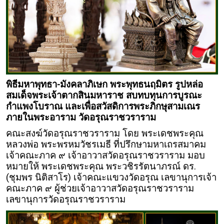
พิธีมหาพุทธา-มังคลาภิเษก พระพุทธนฤมิตร รูปหล่อ
สมเด็จพระเจ้าตากสินมหาราช สบทบทุนการบูรณะ
กำแพงโบราณ และเพื่อสวัสดิการพระภิกษุสามเณร
ภายในพระอาราม วัดอรุณราชวราราม
คณะสงฆ์วัดอรุณราชวราราม โดย พระเดชพระคุณ
หลวงพ่อ พระพรหมวัชรเมธี ที่ปรึกษามหาเถรสมาคม
เจ้าคณะภาค ๙ เจ้าอาวาสวัดอรุณราชวราราม มอบ
หมายให้ พระเดชพระคุณ พระวชิรรัตนาภรณ์ ดร.
(ชุมพร นิติสาโร) เจ้าคณะแขวงวัดอรุณ เลขานุการเจ้า
คณะภาค ๙ ผู้ช่วยเจ้าอาวาสวัดอรุณราชวราราม
เลขานุการวัดอรุณราชวราราม