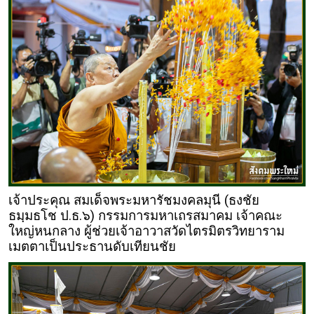
เจ้าประคุณ สมเด็จพระมหารัชมงคลมุนี (ธงชัย
ธมฺมธโช ป.ธ.๖) กรรมการมหาเถรสมาคม เจ้าคณะ
ใหญ่หนกลาง ผู้ช่วยเจ้าอาวาสวัดไตรมิตรวิทยาราม
เมตตาเป็นประธานดับเทียนชัย