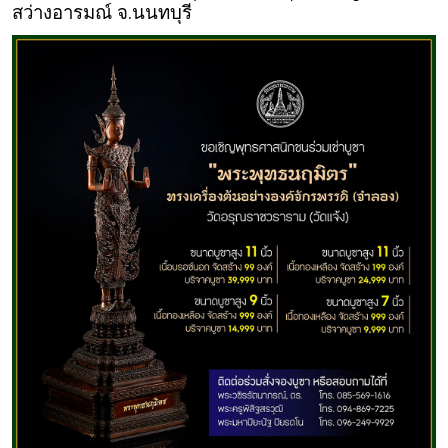
สว่างอารมณ์ จ.นนทบุรี