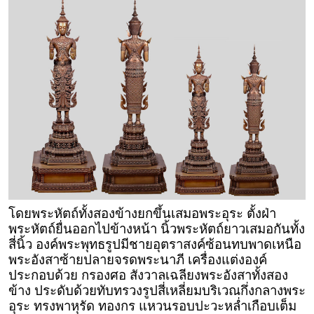
โดยพระหัตถ์ทั้งสองข้างยกขึ้นเสมอพระอุระ ตั้งฝ่า
พระหัตถ์ยื่นออกไปข้างหน้า นิ้วพระหัตถ์ยาวเสมอกันทั้ง
สี่นิ้ว องค์พระพุทธรูปมีชายอุตราสงค์ซ้อนทบพาดเหนือ
พระอังสาซ้ายปลายจรดพระนาภี เครื่องแต่งองค์
ประกอบด้วย กรองศอ สังวาลเฉลียงพระอังสาทั้งสอง
ข้าง ประดับด้วยทับทรวงรูปสี่เหลี่ยมบริเวณกึ่งกลางพระ
อุระ ทรงพาหุรัด ทองกร แหวนรอบปะวะหล่ำเกือบเต็ม