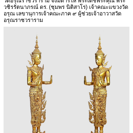
วัดอรุณราชวราราม จึงมีดำริให้ พระเดชพระคุณ พระ
วชิรรัตนาภรณ์ ดร. (ชุมพร นิติสาโร) เจ้าคณะแขวงวัด
อรุณ เลขานุการเจ้าคณะภาค ๙ ผู้ช่วยเจ้าอาวาสวัด
อรุณราชวราราม