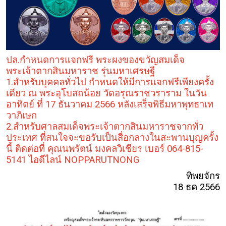
ปล.กำหนดการแจกฟรี พระผงของขวัญสมเด็จ
พระเจ้าตากสินมหาราช รุ่นมหาเศรษฐี
1.สำหรับบุคคลทั่วไป กำหนดให้มีการแจกฟรีเพียงครั้ง
เดียว ณ พระอุโบสถน้อย วัดอรุณราชวราราม ในวัน
อาทิตย์ ที่ 17 ธันวาคม 2566 หลังเสร็จพิธีมหาพุทธาเท
วาภิเษก
2.สำหรับศาลสมเด็จพระเจ้าตากสินมหาราชจากทั่ว
ประเทศ ที่สนใจจะขอรับเป็นสื่อกลางในสะพานบุญครั้ง
นี้ ติดต่อที่ คุณนพรัตน์ มงคลวิเชียร เบอร์ 064-815-
5141 ไอดีไลน์ NOPPARUTNONG
ทิพยจักร
18 ธค 2566