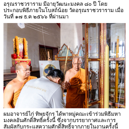
อรุณราชวราราม มีอายุวัฒนะมงคล ๘๐ ปี โดย
ประกอบพิธีภายในโบสถ์น้อย วัดอรุณราชวราราม เมื่อ
วันที่ ๑๗ ธ.ค ๒๕๖๖ ที่ผ่านมา
ผมอาจารย์ไก่ ทิพยจักร ได้พาหมู่คณะเข้าร่วมพิธีมหา
มงคลอันศักดิ์สิทธิ์ครั้งนี้ ซึ่งจากบรรยากาศและการ
สัมผัสกับกระแสความศักดิ์สิทธิ์จากภายในงานครั้งนี้