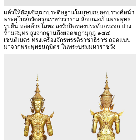
แล้วให้อัญเชิญมาประดิษฐานในบุษบกยอดปรางค์หน้า
พระอุโบสถวัดอรุณราชวราราม ลักษณะเป็นพระพุทธ
รูปยืน หล่อด้วยโลหะ ลงรักปิดทองประดับกระจก ปาง
ห้ามสมุทร สูงจากฐานถึงยอดชฎามุกุฎ ๑๔๔
เซนติเมตร ทรงเครื่องจักรพรรดิราชาธิราช ถอดแบบ
มาจากพระพุทธนฤมิตร ในพระบรมมหาราชวัง