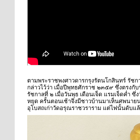
ตามพระราชพงศาวดารกรุงรัตนโกสินทร์ รัชกาลท
กล่าวไว้ว่า เมื่อปีพุทธศักราช ๒๓๕๙ ซึ่งตรง
รัชกาลที่ ๒ เมื่อวันพุธ เดือนเจ็ด แรมเจ็ดค่ำ ซึ
หยุด ครั้นตอนเช้าจึงมีชาวบ้านมาเห็นศพนายนก ซ
อุโบสถเก่าวัดอรุณราชวราราม แต่ไฟนั้นดับแล