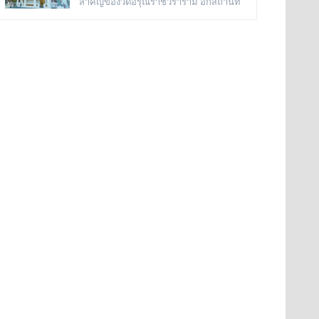
สำคัญของวัดอรุณราชวราราม อีกสถานที่
หินแกะสลักโบราณเป็นรูปจระเข้อย
กันทั้งหมด คือเป็นพระเจดีย์ก่อด้วยอิฐ
หนึ่ง เพราะเมื่อครั้งสมัยกรุงธนบุรี พระ
ถือปูนย่อเหลี่ยมไม้ยี่สิบ ประดับด้วย
วิหารแห่งนี้ เคยเป็นที่ประดิษฐาน พระพุทธ
กระเบื้องถ้วยและกระจกสีต่างๆ เป็น
มหามณีรัตนปฏิมากร หรือ พระแก้วมรกต
ลวดลายดอกไม้และลายอื่นๆ มีความวิจิตร
ก่อนจะทำพิธีอัญเชิญ ย้ายไปประดิษฐาน
งดงามเป็นอย่างมาก
อยู่ที่ วัดพระศรีรัตนศาสดาราม หรือ วัดพระ
แก้ว ในพระบรมมหาราชวัง