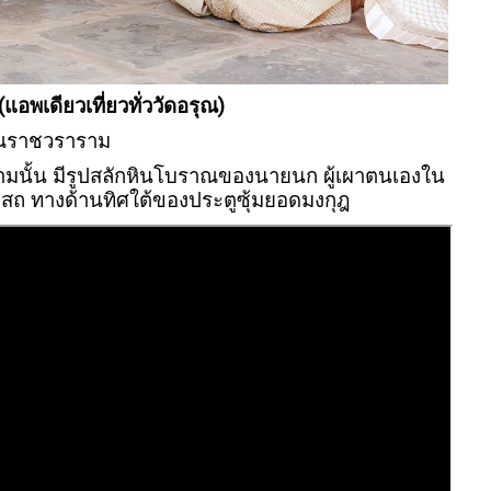
พเดียวเที่ยวทั่ววัดอรุณ)
ุณราชวราราม
มนั้น มีรูปสลักหินโบราณของนายนก ผู้เผาตนเองใน
โบสถ ทางด้านทิศใต้ของประตูซุ้มยอดมงกุฎ