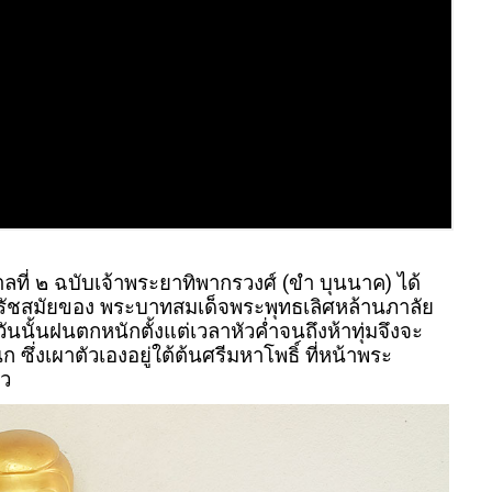
ี่ ๒ ฉบับเจ้าพระยาทิพากรวงศ์ (ขำ บุนนาค) ได้
กับรัชสมัยของ พระบาทสมเด็จพระพุทธเลิศหล้านภาลัย
่งวันนั้นฝนตกหนักตั้งแต่เวลาหัวค่ำจนถึงห้าทุ่มจึงจะ
ึ่งเผาตัวเองอยู่ใต้ต้นศรีมหาโพธิ์ ที่หน้าพระ
้ว