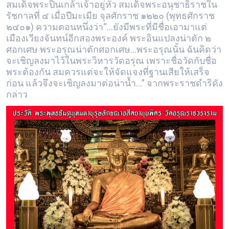
สมเด็จพระปิ่นเกล้าเจ้าอยู่หัว สมเด็จพระอนุชาธิราชใน
รัชกาลที่ ๔ เมื่อปีมะเมีย จุลศักราช ๑๒๒๐ (พุทธศักราช
๒๔๐๑) ความตอนหนึ่งว่า“...ยังมีพระที่มีชื่อเอามาแต่
เมืองเวียงจันทน์อีกสองพระองค์ พระอินแปลงน่าตัก ๒
ศอกเศษ พระอรุณน่าตักศอกเศษ...พระอรุณนั้น ฉันคิดว่า
จะเชิญลงมาไว้ในพระวิหารวัดอรุณ เพราะชื่อวัดกับชื่อ
พระต้องกัน สมควรแต่จะให้จัดแจงที่ฐานเสียให้เสร็จ
ก่อน แล้วจึงจะเชิญลงมาต่อน่าน้ำ...” จากพระราชดำริดัง
กล่าว