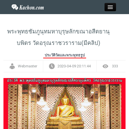
Close
พระพุทธชัมภูนุทมหาบุรุษลักขณาอสีตยานุ
บพิตร วัดอรุณราชวราราม(มีคลิป)
Home
ประวัติวัดและพระพุทธรูป
ข่าว
Webmaster
2020-04-09 20:11:44
333
กะฉ่อนพระเครื่อง
วาไรตี้
ไลฟ์สไตล์
สังคมออนไลน์