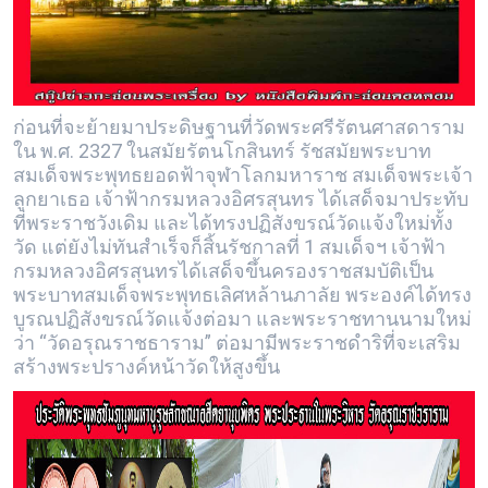
ก่อนที่จะย้ายมาประดิษฐานที่วัดพระศรีรัตนศาสดาราม
ใน พ.ศ. 2327 ในสมัยรัตนโกสินทร์ รัชสมัยพระบาท
สมเด็จพระพุทธยอดฟ้าจุฬาโลกมหาราช สมเด็จพระเจ้า
ลูกยาเธอ เจ้าฟ้ากรมหลวงอิศรสุนทร ได้เสด็จมาประทับ
ที่พระราชวังเดิม และได้ทรงปฏิสังขรณ์วัดแจ้งใหม่ทั้ง
วัด แต่ยังไม่ทันสำเร็จก็สิ้นรัชกาลที่ 1 สมเด็จฯ เจ้าฟ้า
กรมหลวงอิศรสุนทรได้เสด็จขึ้นครองราชสมบัติเป็น
พระบาทสมเด็จพระพุทธเลิศหล้านภาลัย พระองค์ได้ทรง
บูรณปฏิสังขรณ์วัดแจ้งต่อมา และพระราชทานนามใหม่
ว่า “วัดอรุณราชธาราม” ต่อมามีพระราชดำริที่จะเสริม
สร้างพระปรางค์หน้าวัดให้สูงขึ้น