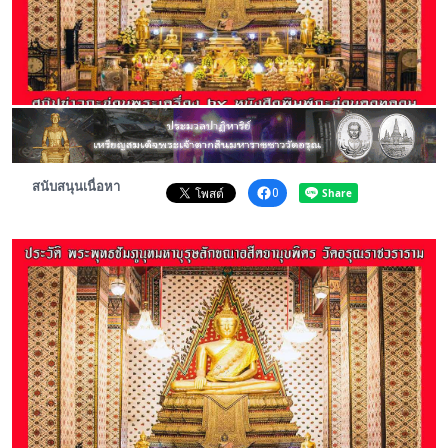
พระดอทกะฉ่อน
กะฉ่อนช้อปปิ้ง
ติดต่อ
สนับสนุนเนื่อหา
0