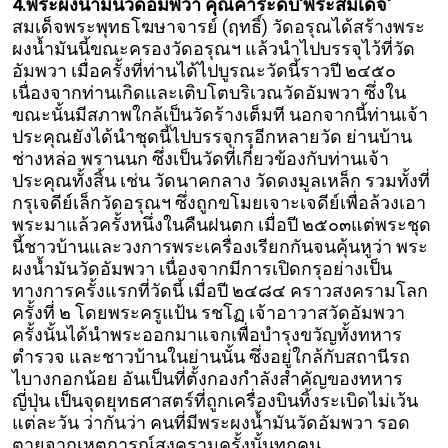
4.พระผงน้ำมันวัดอัมพวา คุณค่าระดับ'พระสมเด็จ'
สมเด็จพระพุทธโฆษาจารย์ (ฤทธิ์) วัดอรุณได้สร้างพระ
ผงน้ำมันนี้ขณะครองวัดอรุณฯ แล้วนำไปบรรจุไว้ที่วัด
อัมพวา เมื่อครั้งที่ท่านได้ไปบูรณะวัดนี้ราวปี ๒๔๕๐
เนื่องจากท่านเกิดและเติบโตบริเวณวัดอัมพวา ซึ่งใน
ขณะนั้นมีสภาพใกล้เป็นวัดร้างเต็มที นอกจากนี้ท่านเจ้า
ประคุณยังได้นำชุดนี้ไปบรรจุกรุอีกหลายวัด ย่านบ้าน
ช่างหล่อ พรานนก ซึ่งเป็นวัดที่เกี่ยวข้องกับท่านเจ้า
ประคุณทั้งสิ้น เช่น วัดนาคกลาง วัดดงมูลเหล็ก รวมทั้งที่
กรุเจดีย์เล็กวัดอรุณฯ ซึ่งถูกขโมยเจาะเจดีย์เพื่อล้วงเอา
พระมาแล้วครั้งหนึ่งในคืนฝนตก
เมื่อปี ๒๕๐๓แต่พระชุด
นี้ชาวบ้านและวงการพระเครื่องเรียกกันจนคุ้นหูว่า พระ
ผงน้ำมันวัดอัมพวา เนื่องจากมีการเปิดกรุอย่างเป็น
ทางการครั้งแรกที่วัดนี้ เมื่อปี ๒๔๘๔ คราวสงครามโลก
ครั้งที่ ๒ โดยพระครูแป้น รชโฏ เจ้าอาวาสวัดอัมพวา
ครั้งนั้นได้นำพระออกมาแจกเพื่อบำรุงขวัญทั้งทหาร
ตำรวจ และชาวบ้านในย่านนั้น ซึ่งอยู่ใกล้กับสถานีรถ
ไบางกอกน้อย อันเป็นที่ตั้งกองกำลังสำคัญของทหาร
ญี่ปุ่น เป็นจุดยุทธศาสตร์ที่ถูกเครื่องบินทิ้งระเบิดไม่เว้น
แต่ละวัน ว่ากันว่า คนที่มีพระผงน้ำมันวัดอัมพวา รอด
ตายจากเหตุการณ์สงครามครั้งนั้นทุกคน