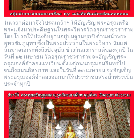
ในเวลาต่อมาจึงโปรดเกล้าฯ ให้อัญเชิญ พระอรุณหรือ
พระแจ้งมาประดิษฐานในพระวิหารวัดอรุณราชวราราม
โดยโปรดให้ประดิษฐานอยู่บนฐานชุกชี ด้านหน้าพระ
พุทธชัมภูนุทฯ ซึ่งเป็นพระประธานในพระวิหาร นับแต่
นั้นมาจนกระทั่งถึงปัจจุบัน ช่วงวันสงกรานต์ของทุกปี ใน
วันที่ ๑๒ เมษายน วัดอรุณราชวรารามจะอัญเชิญพระ
อรุณองค์จำลองแห่เวียน ตั้งแต่ถนนอรุณอมรินทร์ไป
จนถึงถนนอิสรภาพ และในวันที่ ๑๓ เมษายน จะอัญเชิญ
พระอรุณองค์จำลองออกมาให้ประชาชนสรงน้ำพระเป็น
ประจำทุกปี