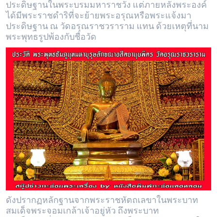
ประดิษฐานในพระบรมมหาราชวัง แต่ภายหลังพระองค์
ได้มีพระราชดำริที่จะย้ายพระอรุณหรือพระแจ้งมา
ประดิษฐาน ณ วัดอรุณราชวราราม แทน ด้วยเหตุที่นาม
พระพุทธรูปพ้องกับชื่อวัด
ดังปรากฏหลักฐานจากพระราชหัตถเลขาในพระบาท
สมเด็จพระจอมเกล้าเจ้าอยู่หัว ถึงพระบาท