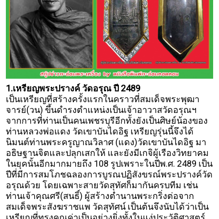
1.เหรียญพระปรางค์ วัดอรุณ ปี 2489
เป็นเหรียญที่สร้างครั้งแรกในคราวที่สมเด็จพระพุฒา
จารย์(วน) ขึ้นดำรงตำแหน่งเป็นเจ้าอาวาสวัดอรุณฯ
จากการที่ท่านเป็นคนเพชรบุรีอีกทั้งยังเป็นศิษย์น้องของ
ท่านหลวงพ่อแดง วัดเขาบันไดอิฐ เหรียญรุ่นนี้จึงได้
นิมนต์ท่านพระครูญาณวิลาศ (แดง)วัดเขาบันไดอิฐ มา
อธิษฐานจิตและปลุกเสกให้
และยังมีเกจิผู้เรืองวิทยาคม
ในยุคนั้นอีกมากมายถึง 108 รูปเพราะในปีพ.ศ. 2489 เป็น
ปีที่มีการสมโภชฉลองการบูรณปฏิสังขรณ์พระปรางค์วัด
อรุณด้วย โดยเฉพาะสายวัดสุทัศก็มากันครบทีม เช่น
ท่านเจ้าคุณศรี(สนธิ์) ผู้สร้างตำนานพระกริ่งต่อจาก
สมเด็จพระสังฆราชแพ วัดสุทัศน์ เป็นต้นจึงนับได้ว่าเป็น
เหรียญที่ทรงคุณค่าเป็นอย่างยิ่งทั้งในแง่ประวัติศาสตร์