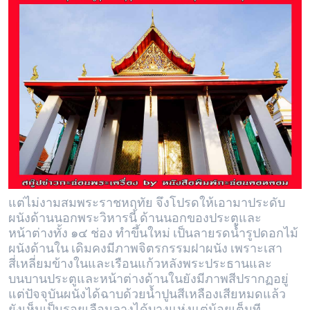
แต่ไม่งามสมพระราชหฤทัย จึงโปรดให้เอามาประดับ
ผนังด้านนอกพระวิหารนี้ ด้านนอกของประตูและ
หน้าต่างทั้ง ๑๔ ช่อง ทำขึ้นใหม่ เป็นลายรดน้ำรูปดอกไม้
ผนังด้านใน เดิมคงมีภาพจิตรกรรมฝาผนัง เพราะเสา
สี่เหลี่ยมข้างในและเรือนแก้วหลังพระประธานและ
บนบานประตูและหน้าต่างด้านในยังมีภาพสีปรากฏอยู่
แต่ปัจจุบันผนังได้ฉาบด้วยน้ำปูนสีเหลืองเสียหมดแล้ว
ยังเห็นเป็นรอยเลือนลางได้บางแห่งแต่น้อยเต็มที