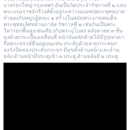
บางกอกใหญ่ กรุงเทพฯ อันเป็นวัดประจำรัชกาลที่ ๒ แห่ง
พระบรมราชจักรีวงศ์ตั้งอยู่ระหว่างมณฑปพระพุทธบาท
จำลองกับหมู่กุฏิคณะ ๑ สร้างในสมัยพระบาทสมเด็จ
พระพุทธเลิศหล้านภาลัย รัชกาลที่ ๒ เช่นกันเป็นพระ
วิหารยกพื้นสูงเช่นเดียวกับพระอุโบสถ หลังคาลด ๓ ชั้น
มุงด้วยกระเบื้องเคลือบสี หน้าบันสลักด้วยไม้มีรูปเทวดา
ถือพระขรรค์ยืนอยู่บนแท่น ประดับด้วยลายกระหนก
ลงรักปิดทองประดับกระจก มีมุขทั้งด้านหน้าและด้าน
หลัง ด้านหน้ามีประตูเข้า ๓ ประตู ด้านหลังมี ๒ ประตู