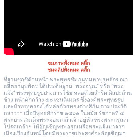
ชมภาพทั้งหมด คลิ๊ก
ชมคลิปทั้งหมด คลิ๊ก
ที่ฐานชุกชีด้านหน้า พระพุทธชัมภูนุทมหาบุรุษลักขณา
อสีตยานุบพิตร ได้ประดิษฐาน “พระอรุณ” หรือ “พระ
แจ้ง” พระพุทธรูปปางมารวิชัย หล่อด้วยสำริด ศิลปะล้าน
ช้าง หน้าตักกว้าง ๕๐ เซนติเมตร ซึ่งองค์พระพุทธรูป
และผ้าทรงครองได้หล่อด้วยทองต่างสีกัน ตามประวัติ
กล่าวว่า เมื่อปีพุทธศักราช ๒๔๐๑ ในสมัย รัชกาลที่ ๔
พระบาทสมเด็จพระจอมเกล้าเจ้าอยู่หัว ทรงพระกรุณา
โปรดเกล้าฯ ให้อัญเชิญพระอรุณหรือพระแจ้งมาจาก
เมืองเวียงจันทน์ โดยมีพระราชประสงค์จะอัญเชิญมา