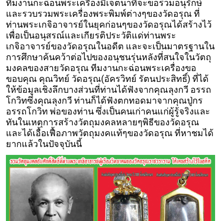
ทีมงานกะฉ่อนพระเครื่องมีเจตนาที่จะขอร่วมอนุรักษ์
และรวบรวมพระเครื่องพระพิมพ์ต่างๆของวัดอรุณ ที่
ท่านพระเกจิอาจารย์ในยุคก่อนๆของวัดอรุณได้สร้างไว้
เพื่อเป็นอนุสรณ์และเกียรติประวัติแด่ท่านพระ
เกจิอาจารย์ของวัดอรุณในอดีต และจะเป็นมาตรฐานใน
การศึกษาค้นคว้าต่อไปของอนุชนรุ่นหลังที่สนใจในวัตถุ
มงคลของสายวัดอรุณ ทีมงานกะฉ่อนพระเครื่องขอ
ขอบคุณ คุณวิทย์ วัดอรุณ(อัครวิทย์ รัตนประสิทธิ์) ที่ได้
ให้ข้อมูลเชิงลึกบางส่วนที่ท่านได้ฟังจากคุณลุงกวี อรรถ
โกวิทซึ่งคุณลุงกวี ท่านก็ได้ฟังตกทอดมาจากคุณปู่กร
อรรถโกวิท พ่อของท่าน ซึ่งเป็นคนเก่าคนแก่ผู้รู้จริงและ
ทันในเหตุการสร้างวัตถุมงคลหลายๆพิธีของวัดอรุณ
และได้เอื้อเฟื้อภาพวัตถุมงคแท้ๆของวัดอรุณ ที่หาชมได้
ยากแล้วในปัจจุบันนี้