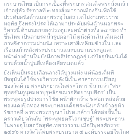
กระบวนไทย เป็นกระเบื้องที่พระบาทสมเด็จพระนั่งเกล้า
เจ้าอยู่หัว รัชกาลที่ ๓ ทรงสั่งมาจากเมืองจีนเพื่อใช้
ประดับผนังด้านนอกพระอุโบสถ แต่ไม่งามพระราช
หฤทัย จึงทรงโปรดให้เอามาประดับผนังด้านนอกพระ
วิหารนี้ ด้านนอกของประตูและหน้าต่างทั้ง ๑๔ ช่อง ทำ
ขึ้นใหม่ เป็นลายรดน้ำรูปดอกไม้ ผนังด้านใน เดิมคงมี
ภาพจิตรกรรมฝาผนัง เพราะเสาสี่เหลี่ยมข้างใน และ
เรือนแก้วหลังพระประธานและบนบานประตูและ
หน้าต่างด้านใน ยังมีภาพสีปรากฏอยู่ แต่ปัจจุบันผนังได้
ฉาบด้วยน้ำปูนสีเหลืองเสียหมดแล้ว
ยังเห็นเป็นรอยเลือนลางได้บางแห่ง แต่น้อยเต็มที
ปัจจุบันได้ใช้พระวิหารหลังนี้เป็น ศาลาการเปรียญ
ของวัดด้วย พระประธานในพระวิหาร มีนามว่า “พระ
พุทธชัมภูนุทมหาบุรุษลักขณาอสีตยานุบพิตร” เป็น
พระพุทธรูปปางมารวิชัย หน้าตักกว้าง ๖ ศอก หล่อด้วย
ทองแดงปิดทอง พระบาทสมเด็จพระนั่งเกล้าเจ้าอยู่หัว
รัชกาลที่ ๓ ทรงพระกรุณาโปรดเกล้าฯ ให้หล่อขึ้นใน
คราวเดียวกันกับ “พระพุทธตรีโลกเชษฐ์” พระประธาน
ในพระอุโบสถวัดสุทัศเทพวราราม เมื่อปีพุทธศักราช
๒๔๙๖ ทางวัดได้พบพระบรมธาตุ ๔ องค์บรรจุอยู่ในโกศ