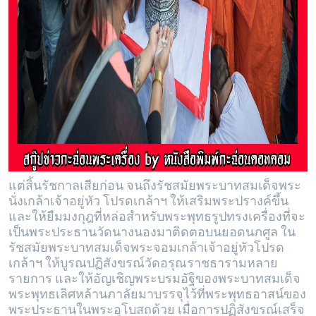
แต่สิ้นรัชกาลเสียก่อน จนถึงรัชสมัยพระบาทสมเด็จพระ
นั่งเกล้าเจ้าอยู่หัว โปรดเกล้าฯ ให้เสริมพระปรางค์ขึ้น
และให้ยืมมงกุฎที่หล่อสำหรับพระพุทธรูปทรงเครื่องที่จะ
เป็นพระประธานวัดนางนองมาติดตอบนยอดนภศูล ใน
รัชสมัยพระบาทสมเด็จพระจอมเกล้าเจ้าอยู่หัวโปรด
เกล้าฯ ให้บูรณปฏิสังขรณ์วัดอรุณราชธารามหลาย
รายการ และให้อัญเชิญพระบรมอัฐิของพระบาทสมเด็จ
พระพุทธเลิศหล้านภาลัยมาบรรจุไว้ที่พระพุทธอาสน์ของ
พระประธานในพระอุโบสถด้วย เมื่อการปฏิสังขรณ์เสร็จ