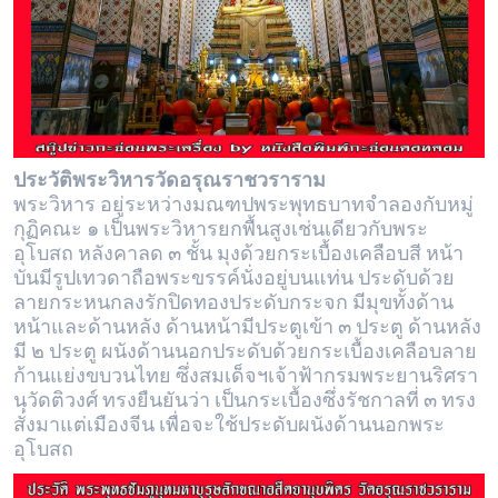
ประวัติพระวิหารวัดอรุณราชวราราม
พระวิหาร อยู่ระหว่างมณฑปพระพุทธบาทจำลองกับหมู่
กุฏิคณะ ๑ เป็นพระวิหารยกพื้นสูงเช่นเดียวกับพระ
อุโบสถ หลังคาลด ๓ ชั้น มุงด้วยกระเบื้องเคลือบสี หน้า
บันมีรูปเทวดาถือพระขรรค์นั่งอยู่บนแท่น ประดับด้วย
ลายกระหนกลงรักปิดทองประดับกระจก มีมุขทั้งด้าน
หน้าและด้านหลัง ด้านหน้ามีประตูเข้า ๓ ประตู ด้านหลัง
มี ๒ ประตู ผนังด้านนอกประดับด้วยกระเบื้องเคลือบลาย
ก้านแย่งขบวนไทย ซึ่งสมเด็จฯเจ้าฟ้ากรมพระยานริศรา
นุวัดติวงศ์ ทรงยืนยันว่า เป็นกระเบื้องซึ่งรัชกาลที่ ๓ ทรง
สั่งมาแต่เมืองจีน เพื่อจะใช้ประดับผนังด้านนอกพระ
อุโบสถ